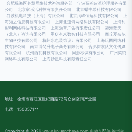
合肥瑶海区冬慧网络技术咨询服务部
宁波蓓莉皮革护理服务有限
公司
北京家乐活科技有限责任公司
北京蜡中希科技有限公司
谷诚机电科技（上海）有限公司
北京润峰恒远科技有限公司
上
海知之信息科技有限公司
上海北速诗网络科技有限公司
上海利
彬利网络科技有限公司
上海魅菁广告有限责任公司
碧海蓝天
（北京）咨询有限公司
重庆有米数智科技有限公司
商丘夏奈尔
生物科技有限公司
杭州水也装饰设计有限公司
上海玩图网络科
技有限公司
南京博梵升电子商务有限公司
合肥探索队文化传媒
有限公司
杭州西瓦科技有限公司
同源标识有限公司
广州菜鸡
网络科技有限公司
上海砂星科技有限责任公司
地址：徐州市贾汪区世纪西路72号众创空间产业园
电话：1500571**
Copyright © 2026
www.luyuancheye.com
电动车配件
徐州金