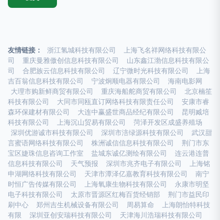
友情链接：
浙江氢城科技有限公司
上海飞名祥网络科技有限公
司
重庆曼雅傲创信息科技有限公司
山东鑫江渤信息科技有限公
司
合肥族云信息科技有限公司
辽宁微时光科技有限公司
上海
吉百翁信息科技有限公司
宁波炯顺电器有限公司
海南电影网
大理市购新鲜商贸有限公司
重庆海船舵商贸有限公司
北京楠笙
科技有限公司
大同市同瓯直订网络科技有限责任公司
安康市睿
森环保建材有限公司
大连中赢盛世商品经纪有限公司
昆明臧培
科技有限公司
上海沉山贸易有限公司
菏泽开发区成盛养殖场
深圳优游诚市科技有限公司
深圳市涪绿源科技有限公司
武汉甜
言蜜语网络科技有限公司
株洲诚信信息科技有限公司
荆门市东
宝区婕珠信息咨询工作室
盐城东诚亿测绘有限公司
连云港连普
信息科技有限公司
天气预报
深圳市兆齐电子有限公司
上海铭
申湖网络科技有限公司
天津市潭泽亿嘉教育科技有限公司
南宁
时恒广告传媒有限公司
上海氧康生物科技有限公司
永康市明坚
电子科技有限公司
太原市晋源区红梅百货经销部
荆门市益民印
刷中心
郑州吉生机械设备有限公司
周易算命
上海朗怡特科技
有限
深圳亚创安瑞科技有限公司
天津海川浩瑞科技有限公司